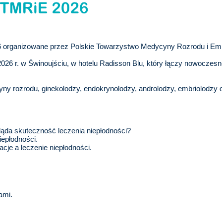
ganizowane przez Polskie Towarzystwo Medycyny Rozrodu i Embr
2026 r. w Świnoujściu, w hotelu Radisson Blu, który łączy nowocze
y rozrodu, ginekolodzy, endokrynolodzy, androlodzy, embriolodzy or
ąda skuteczność leczenia niepłodności?
iepłodności.
cje a leczenie niepłodności.
ami.