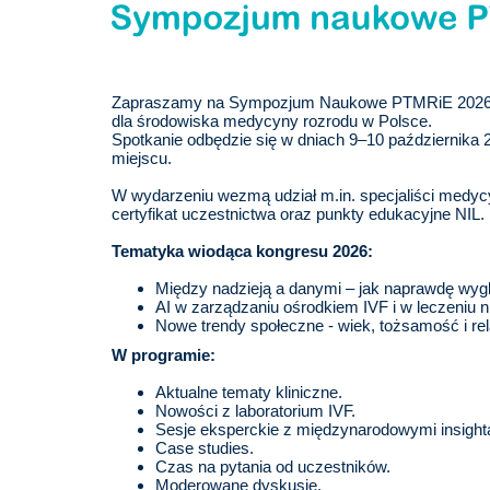
Zapraszamy na Sympozjum Naukowe PTMRiE 2026 or
dla środowiska medycyny rozrodu w Polsce.
Spotkanie odbędzie się w dniach 9–10 października 
miejscu.
W wydarzeniu wezmą udział m.in. specjaliści medycyn
certyfikat uczestnictwa oraz punkty edukacyjne NIL.
Tematyka wiodąca kongresu 2026:
Między nadzieją a danymi – jak naprawdę wygl
AI w zarządzaniu ośrodkiem IVF i w leczeniu n
Nowe trendy społeczne - wiek, tożsamość i rela
W programie:
Aktualne tematy kliniczne.
Nowości z laboratorium IVF.
Sesje eksperckie z międzynarodowymi insight
Case studies.
Czas na pytania od uczestników.
Moderowane dyskusje.