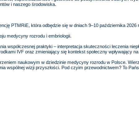
entów i naszego środowiska.
cję PTMRiE, która odbędzie się w dniach 9–10 października 2026 ro
oju medycyny rozrodu i embriologii.
a współczesnej praktyki – interpretacja skuteczności leczenia niep
środkami IVF oraz zmieniający się kontekst społeczny wpływający na d
rzeniem naukowym w dziedzinie medycyny rozrodu w Polsce. Wierzę,
enia wspólnej wizji przyszłości. Pod czyim przewodnictwem? To Pa