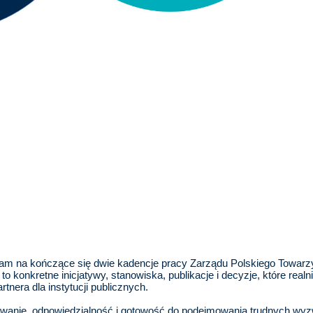
ądam na kończące się dwie kadencje pracy Zarządu Polskiego Towar
to konkretne inicjatywy, stanowiska, publikacje i decyzje, które rea
nera dla instytucji publicznych.
wanie, odpowiedzialność i gotowość do podejmowania trudnych wy