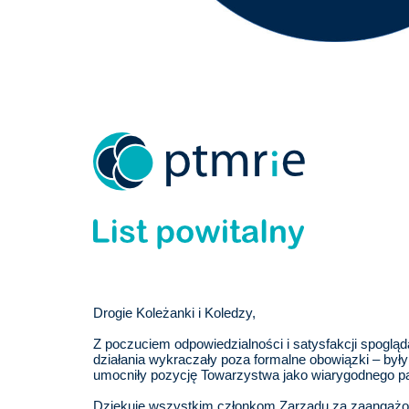
Drogie Koleżanki i Koledzy,
Z poczuciem odpowiedzialności i satysfakcji spogl
działania wykraczały poza formalne obowiązki – były 
umocniły pozycję Towarzystwa jako wiarygodnego part
Dziękuję wszystkim członkom Zarządu za zaangażo