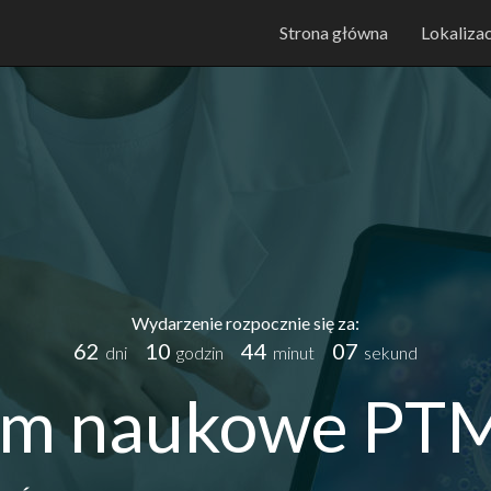
Strona główna
Lokalizac
Wydarzenie rozpocznie się za:
62
10
44
06
dni
godzin
minut
sekund
um naukowe PTM