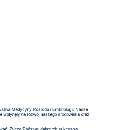
zystwa Medycyny Rozrodu i Embriologii. Nasze
lnie wpłynęły na rozwój naszego środowiska oraz
zwań. Życzę Państwu dalszych sukcesów